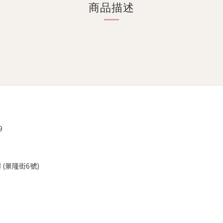
商品描述
9
(景隆街6號)