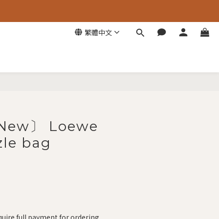
繁體中文
立即購買
New〕 Loewe
zle bag
uire full payment for ordering.