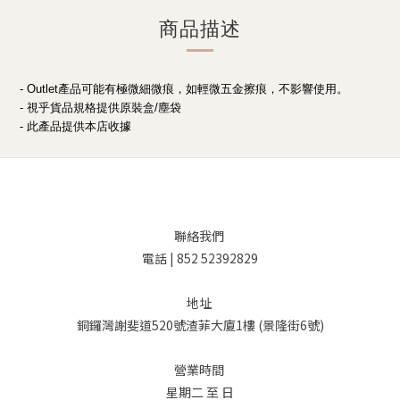
商品描述
- Outlet產品可能有極微細微痕，如輕微五金擦痕，不影響使用。
- 視乎貨品規格提供原裝盒/塵袋
- 此產品提供本店收據
聯絡我們
電話 | 852 52392829
地址
銅鑼灣謝斐道520號渣菲大廈1樓 (景隆街6號)
營業時間
星期二 至 日