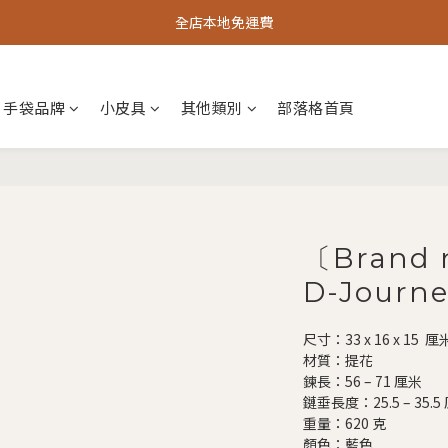
全店本地免運費
手袋品牌
小皮具
其他類別
部落格首頁
〔Brand
D-Journe
尺寸：33 x 16 x 15  厘
材質：提花
鍊長：56 – 71 厘米
鏈垂長度：25.5 – 35.5
重量：620 克
顏色：藍色