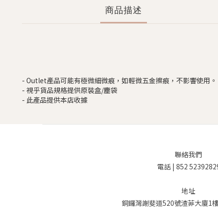
商品描述
- Outlet產品可能有極微細微痕，如輕微五金擦痕，不影響使用。
- 視乎貨品規格提供原裝盒/塵袋
- 此產品提供本店收據
聯絡我們
電話 | 852 5239282
地址
銅鑼灣謝斐道520號渣菲大廈1樓 