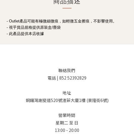
商品描述
- Outlet產品可能有極微細微痕，如輕微五金擦痕，不影響使用。
- 視乎貨品規格提供原裝盒/塵袋
- 此產品提供本店收據
聯絡我們
電話 | 852 52392829
地址
銅鑼灣謝斐道520號渣菲大廈1樓 (景隆街6號)
營業時間
星期二 至 日
13:00 - 20:00