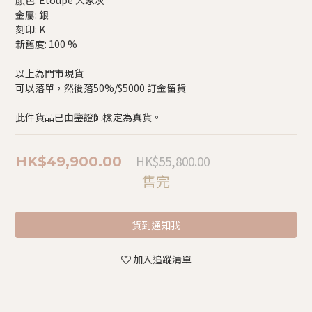
顏色: Etoupe 大象灰
金屬: 銀
刻印: K
新舊度: 100 %
以上為門市現貨
可以落單，然後落50%/$5000 訂金留貨
此件貨品已由鑒證師檢定為真貨。
HK$55,800.00
HK$49,900.00
售完
貨到通知我
加入追蹤清單