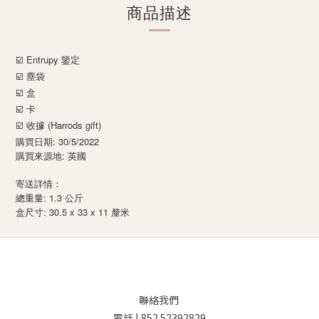
商品描述
Entrupy
☑️
鑒定
☑️ 塵袋
☑️ 盒
☑️ 卡
☑️ 收據 (Harrods gift)
購買日期: 30/5/2022
購買來源地: 英國
寄送詳情：
總重量: 1.3 公斤
: 30.5 x 33 x 11
盒尺寸
釐米
聯絡我們
電話 | 852 52392829