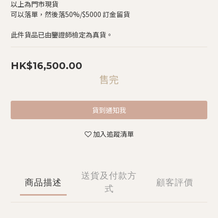
以上為門市現貨
可以落單，然後落50%/$5000 訂金留貨
此件貨品已由鑒證師檢定為真貨。
HK$16,500.00
售完
貨到通知我
加入追蹤清單
送貨及付款方
商品描述
顧客評價
式