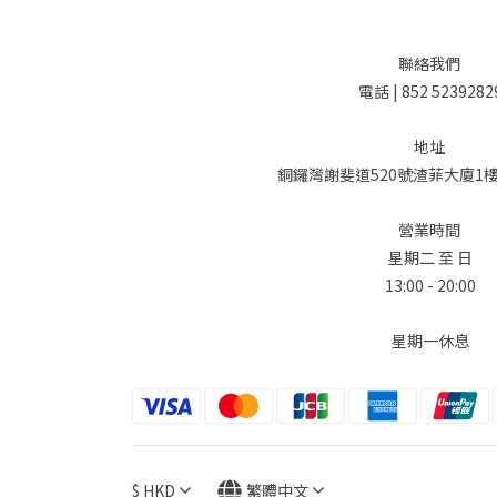
聯絡我們
電話 | 852 5239282
地址
銅鑼灣謝斐道520號渣菲大廈1樓 
營業時間
星期二 至 日
13:00 - 20:00
星期一休息
$
HKD
繁體中文