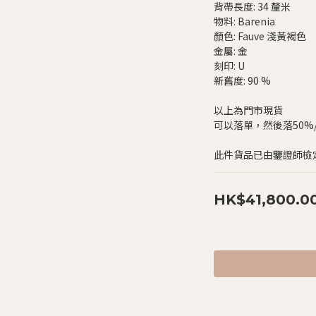
背帶長度: 34 釐米
物料: Barenia
顏色: Fauve 淺黃褐色
金屬: 金
刻印: U
新舊度: 90 %
以上為門市現貨
可以落單，然後落50%/$
此件貨品已由鑒證師檢
HK$41,800.0