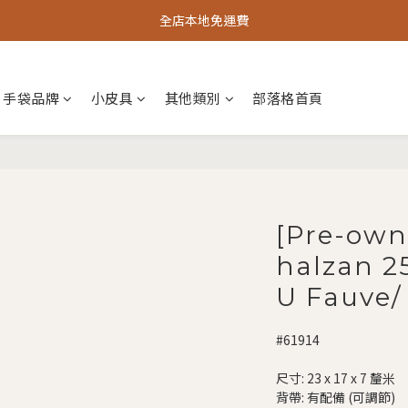
全店本地免運費
手袋品牌
小皮具
其他類別
部落格首頁
[Pre-own
halzan 2
U Fauve
#61914
尺寸: 23 x 17 x 7 釐米
背帶: 有配備 (可調節)