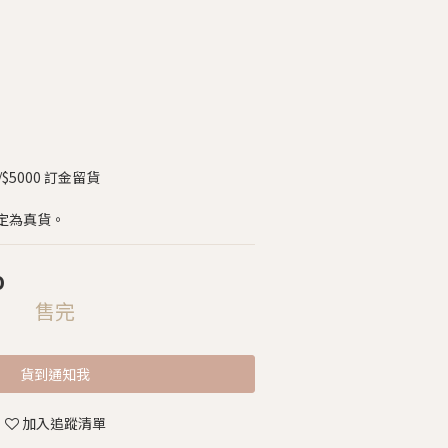
5000 訂金留貨
定為真貨。
0
售完
貨到通知我
加入追蹤清單