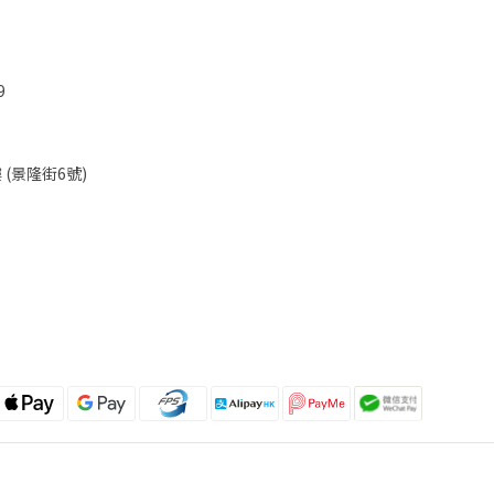
9
(景隆街6號)