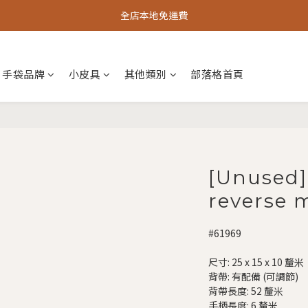
全店本地免運費
手袋品牌
小皮具
其他類別
部落格首頁
[Unused]
reverse
#61969
尺寸: 25 x 15 x 10 釐米
背帶: 有配備 (可調節)
背帶長度: 52 釐米
手柄長度: 6 釐米