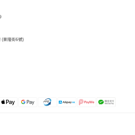
9
(景隆街6號)