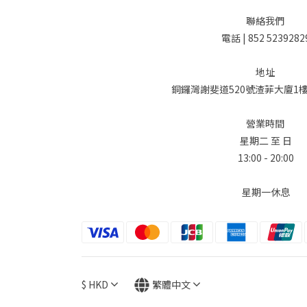
聯絡我們
電話 | 852 5239282
地址
銅鑼灣謝斐道520號渣菲大廈1樓 
營業時間
星期二 至 日
13:00 - 20:00
星期一休息
$
HKD
繁體中文