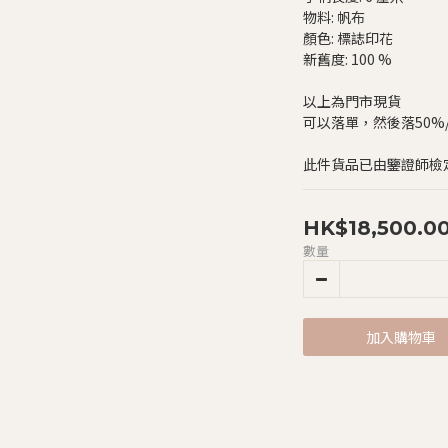
物料: 帆布
顏色: 標誌印花
新舊度: 100 %
以上為門市現貨
可以落單，然後落50%/$
此件貨品已由鑒證師檢
HK$18,500.0
數量
加入購物車