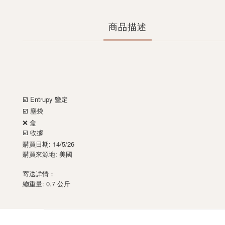
商品描述
Entrupy
☑️
鑒定
☑️ 塵袋
❌ 盒
☑️ 收據
購買日期: 14/5/26
購買來源地: 美國
寄送詳情：
: 0.7
總重量
公斤