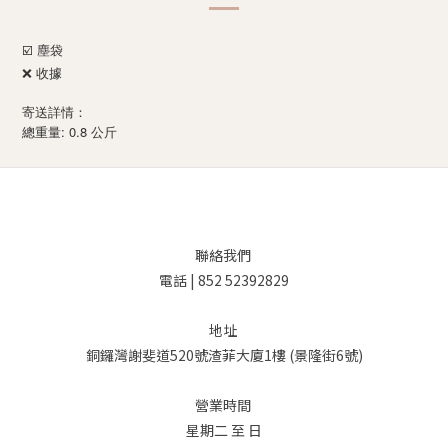
☑️ 塵袋
❌ 收據
寄送詳情：
: 0.8
總重量
公斤
聯絡我們
電話 | 852 52392829
地址
銅鑼灣謝斐道520號渣菲大廈1樓 (景隆街6號)
營業時間
星期二 至 日