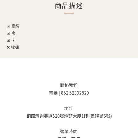
商品描述
☑️ 塵袋
☑️ 盒
☑️ 卡
❌
收據
聯絡我們
電話 | 852 52392829
地址
銅鑼灣謝斐道520號渣菲大廈1樓 (景隆街6號)
營業時間