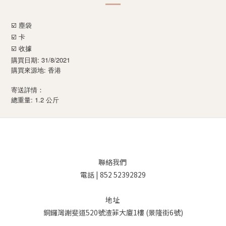
☑️ 塵袋
☑️ 卡
☑️ 收據
購買日期: 31/8/2021
購買來源地: 香港
寄送詳情：
: 1.2
總重量
公斤
聯絡我們
電話 | 852 52392829
地址
銅鑼灣謝斐道520號渣菲大廈1樓 (景隆街6號)