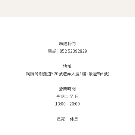
聯絡我們
電話 | 852 52392829
地址
銅鑼灣謝斐道520號渣菲大廈1樓 (景隆街6號)
營業時間
星期二 至 日
13:00 - 20:00
星期一休息