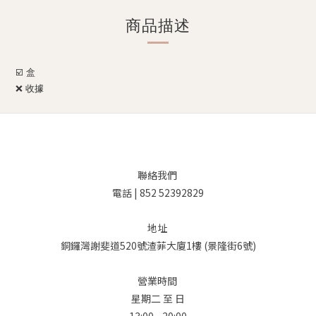
商品描述
☑️ 盒
❌
收據
聯絡我們
電話 | 852 52392829
地址
銅鑼灣謝斐道520號渣菲大廈1樓 (景隆街6號)
營業時間
星期二 至 日