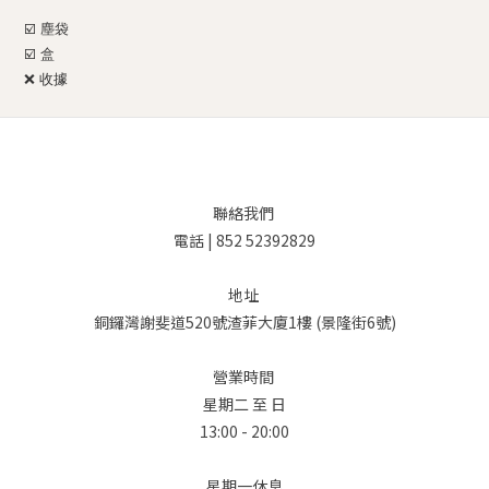
☑️ 塵袋
☑️ 盒
❌
收據
聯絡我們
電話 | 852 52392829
地址
銅鑼灣謝斐道520號渣菲大廈1樓 (景隆街6號)
營業時間
星期二 至 日
13:00 - 20:00
星期一休息