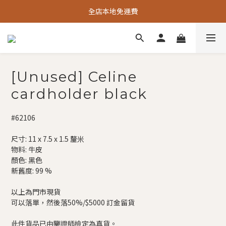
全店本地免運費
[Unused] Celine
cardholder black
#62106
尺寸: 11 x 7.5 x 1.5 釐米
物料: 牛皮
顏色: 黑色
新舊度: 99 %
以上為門市現貨
可以落單，然後落50%/$5000 訂金留貨
此件貨品已由鑒證師檢定為真貨。