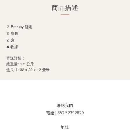
商品描述
Entrupy
☑️
鑒定
☑️ 塵袋
☑️ 盒
❌ 收據
寄送詳情：
總重量: 1.5 公斤
: 32 x 22 x 12
盒尺寸
釐米
聯絡我們
電話 | 852 52392829
地址