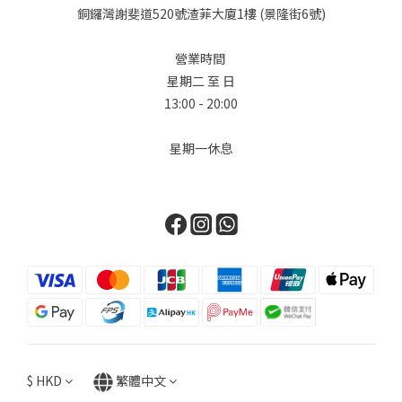
銅鑼灣謝斐道520號渣菲大廈1樓 (景隆街6號)
營業時間
星期二 至 日
13:00 - 20:00
星期一休息
$
HKD
繁體中文