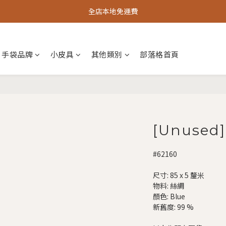
全店本地免運費
手袋品牌
小皮具
其他類別
部落格首頁
[Unused] 
#62160
尺寸: 85 x 5 釐米
物料: 絲綢
顏色: Blue
新舊度: 99 %