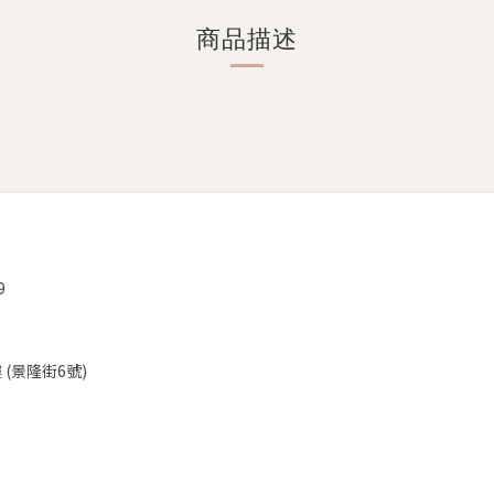
商品描述
9
(景隆街6號)