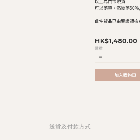
以上為門市現貨
可以落單，然後落50%/$
此件貨品已由鑒證師檢
HK$1,480.00
數量
加入購物車
送貨及付款方式