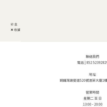
☑️ 盒
❌
收據
聯絡我們
電話 | 852 5239282
地址
銅鑼灣謝斐道520號渣菲大廈1樓 
營業時間
星期二 至 日
13:00 - 20:00