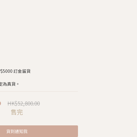
5000 訂金留貨
定為真貨。
HK$52,800.00
0
售完
貨到通知我