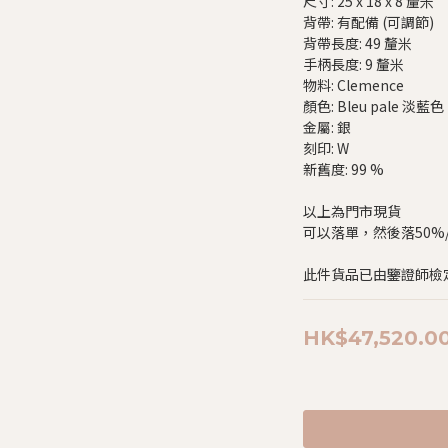
尺寸: 25 x 18 x 8 釐米
背帶: 有配備 (可調節)
背帶長度: 49 釐米
手柄長度: 9 釐米
物料: Clemence
顏色: Bleu pale 淡藍色
金屬: 銀
刻印: W
新舊度: 99 %
以上為門市現貨
可以落單，然後落50%/$
此件貨品已由鑒證師檢
HK$47,520.0