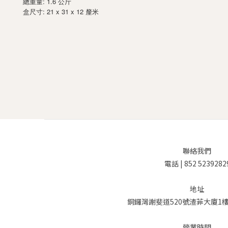
總重量: 1.6 公斤
: 21 x 31 x 12
盒尺寸
釐米
聯絡我們
電話 | 852 5239282
地址
銅鑼灣謝斐道520號渣菲大廈1樓 
營業時間