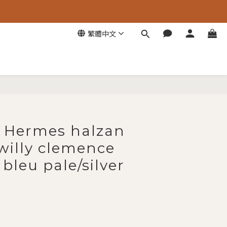
繁體中文
 Hermes halzan
twilly clemence
bleu pale/silver