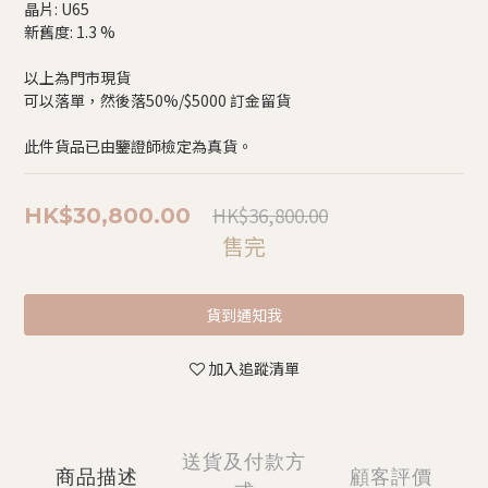
晶片: U65
新舊度: 1.3 %
以上為門市現貨
可以落單，然後落50%/$5000 訂金留貨
此件貨品已由鑒證師檢定為真貨。
HK$36,800.00
HK$30,800.00
售完
貨到通知我
加入追蹤清單
送貨及付款方
商品描述
顧客評價