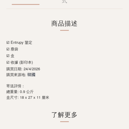
式
商品描述
Entrupy
☑️
鑒定
☑️ 塵袋
☑️ 盒
☑️ 收據 (影印本)
購買日期: 24/4/2026
購買來源地:
韓國
寄送詳情：
總重量: 0.9 公斤
: 18 x 27 x 11
盒尺寸
釐米
了解更多