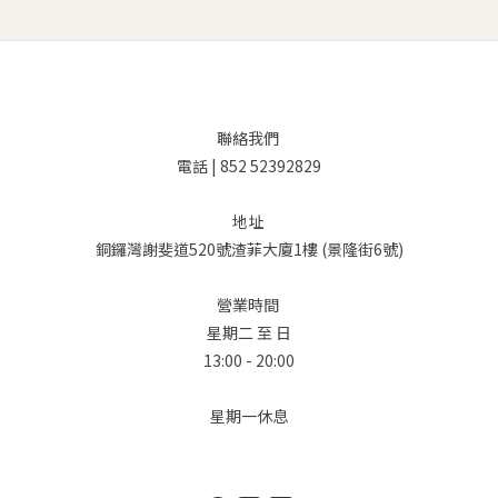
聯絡我們
電話 | 852 52392829
地址
銅鑼灣謝斐道520號渣菲大廈1樓 (景隆街6號)
營業時間
星期二 至 日
13:00 - 20:00
星期一休息