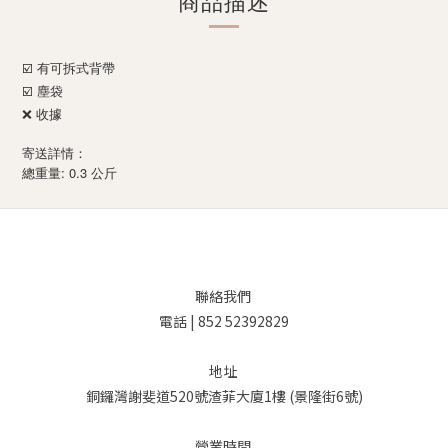
商品描述
☑️ 有可拆式背帶
☑️ 塵袋
❌ 收據
寄送詳情：
: 0.3
總重量
公斤
聯絡我們
電話 | 852 52392829
地址
銅鑼灣謝斐道520號渣菲大廈1樓 (景隆街6號)
營業時間