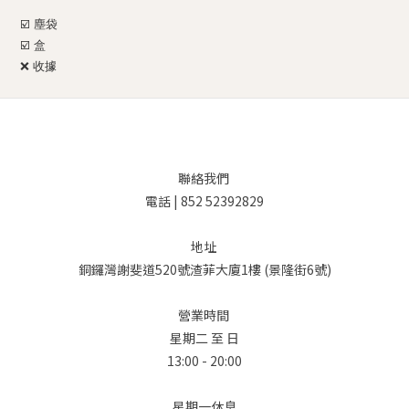
☑️ 塵袋
☑️ 盒
❌
收據
聯絡我們
電話 | 852 52392829
地址
銅鑼灣謝斐道520號渣菲大廈1樓 (景隆街6號)
營業時間
星期二 至 日
13:00 - 20:00
星期一休息