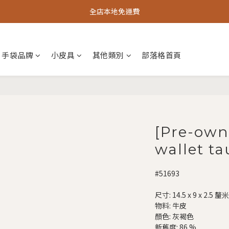
全店本地免運費
手袋品牌
小皮具
其他類別
部落格首頁
[Pre-own
wallet t
#51693
尺寸: 14.5 x 9 x 2.5 釐米
物料: 牛皮
顏色: 灰褐色
新舊度: 86 %