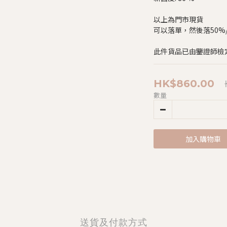
以上為門市現貨
可以落單，然後落50%/$
此件貨品已由鑒證師檢
HK$860.00
數量
加入購物車
送貨及付款方式